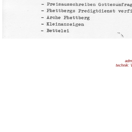
adm
technik: