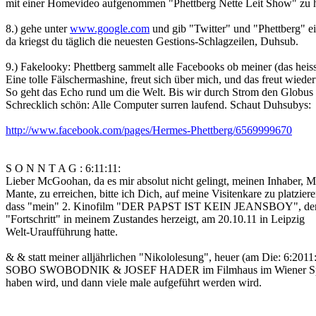
mit einer
Homevideo
aufgenommen "Phettberg Nette
Leit
Show" zu 
8.) gehe unter
www.google.com
und gib "Twitter" und "Phettberg" ei
da kriegst du täglich die neuesten
Gestions
-Schlagzeilen,
Duhsub
.
9.)
Fakelooky
: Phettberg sammelt alle
Facebooks
ob meiner (das heiss
Eine tolle
Fälschermashine
, freut sich über mich, und das freut wied
So geht das Echo rund um die Welt. Bis wir durch Strom den Globus 
Schrecklich schön: Alle Computer surren laufend. Schaut
Duhsubys
:
http://www.facebook.com/pages/Hermes-Phettberg/6569999670
S O N
N
T A G : 6:11:11:
Lieber McGoohan, da es mir absolut nicht gelingt, meinen Inhaber, 
Mante
, zu erreichen, bitte ich Dich, auf meine Visitenkare zu platziere
dass "mein" 2. Kinofilm "DER PAPST IST KEIN JEANSBOY", der
"Fortschritt" in meinem Zustandes herzeigt, am 20.10.11 in Leipzig
Welt-Uraufführung hatte.
& & statt meiner alljährlichen "
Nikololesung
", heuer (am Die: 6:2011
SOBO SWOBODNIK & JOSEF HADER im Filmhaus im Wiener
S
haben wird, und dann viele
male
aufgeführt werden wird.