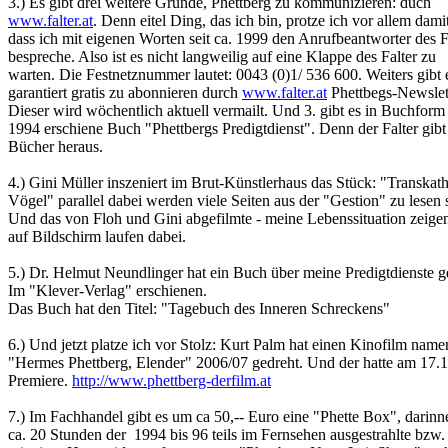
3.) Es gibt drei weitere Gründe, Phettberg zu kommunizieren:
duch
www.falter.at
. Denn eitel Ding, das ich bin, protze ich vor allem damit
dass ich mit eigenen Worten seit ca. 1999 den Anrufbeantworter des F
bespreche. Also ist es nicht langweilig auf eine Klappe des Falter zu
warten. Die Festnetznummer lautet: 0043 (0)1/ 536 600.
Weiters
gibt 
garantiert gratis zu abonnieren durch
www.falter.at
Phettbegs
-Newslet
Dieser wird wöchentlich aktuell
vermailt
. Und 3. gibt es in Buchform
1994 erschiene Buch "
Phettbergs
Predigtdienst". Denn der Falter gib
Bücher heraus.
4.)
Gini
Müller inszeniert im Brut-Künstlerhaus das Stück: "Transkath
Vögel" parallel dabei werden viele Seiten aus der "Gestion" zu lesen 
Und das von Floh und
Gini
abgefilmte
- meine Lebenssituation zeige
auf Bildschirm laufen dabei.
5.) Dr. Helmut
Neundlinger
hat ein Buch über meine Predigtdienste g
Im "Klever-Verlag" erschienen.
Das Buch hat den Titel: "Tagebuch des Inneren Schreckens"
6.) Und jetzt platze ich vor Stolz: Kurt Palm hat einen Kinofilm name
"Hermes Phettberg, Elender" 2006/07 gedreht. Und der hatte am 17.
Premiere.
http://www.phettberg-derfilm.at
7.) Im Fachhandel gibt es um
ca
50,-- Euro eine "
Phette
Box",
darinn
ca. 20 Stunden der 1994 bis 96 teils im Fernsehen ausgestrahlte bzw.