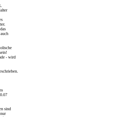
,
alter
es
ter.
 das
t auch
olische
sein!
nde - wird
eschrieben.
ns
10.07
en
sind
 nur