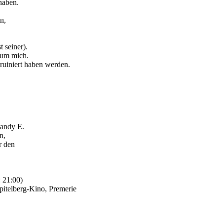
haben.
n,
t seiner).
erum mich.
ruiniert haben werden.
Mandy E.
n,
 den
: 21:00)
pitelberg
-Kino,
Premerie