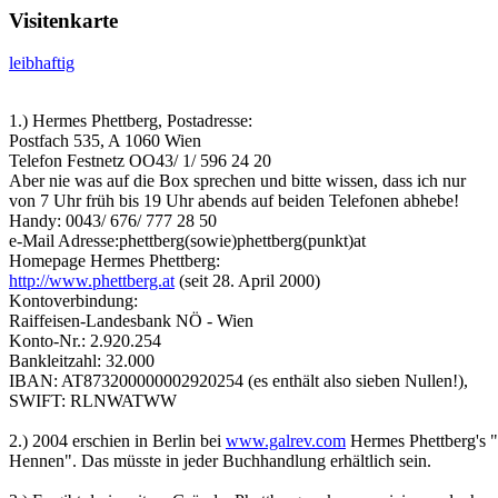
Visitenkarte
leibhaftig
1.) Hermes Phettberg, Postadresse:
Postfach 535, A 1060 Wien
Telefon Festnetz OO43/ 1/ 596 24 20
Aber nie was auf die Box sprechen und bitte wissen, dass ich nur
von 7 Uhr früh bis 19 Uhr abends auf beiden Telefonen abhebe!
Handy: 0043/ 676/ 777 28 50
e-Mail
Adresse:phettberg
(sowie)
phettberg
(punkt)
at
Homepage Hermes Phettberg:
http://www.phettberg.at
(seit 28. April 2000)
Kontoverbindung:
Raiffeisen-Landesbank NÖ - Wien
Konto-Nr.: 2.920.254
Bankleitzahl: 32.000
IBAN: AT873200000002920254 (es enthält also sieben Nullen!),
SWIFT: RLNWATWW
2.) 2004 erschien in Berlin bei
www.galrev.com
Hermes
Phettberg's
"
Hennen". Das müsste in jeder Buchhandlung erhältlich sein.